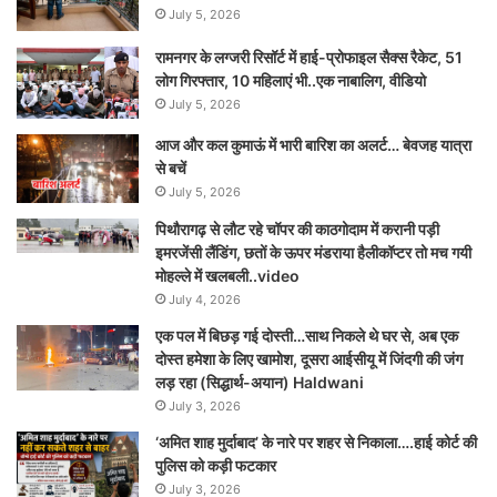
July 5, 2026
रामनगर के लग्जरी रिसॉर्ट में हाई-प्रोफाइल सैक्स रैकेट, 51
लोग गिरफ्तार, 10 महिलाएं भी..एक नाबालिग, वीडियो
July 5, 2026
आज और कल कुमाऊं में भारी बारिश का अलर्ट… बेवजह यात्रा
से बचें
July 5, 2026
पिथौरागढ़ से लौट रहे चॉपर की काठगोदाम में करानी पड़ी
इमरजेंसी लैंडिंग, छतों के ऊपर मंडराया हैलीकॉप्टर तो मच गयी
मोहल्ले में खलबली..video
July 4, 2026
एक पल में बिछड़ गई दोस्ती…साथ निकले थे घर से, अब एक
दोस्त हमेशा के लिए खामोश, दूसरा आईसीयू में जिंदगी की जंग
लड़ रहा (सिद्धार्थ-अयान) Haldwani
July 3, 2026
‘अमित शाह मुर्दाबाद’ के नारे पर शहर से निकाला….हाई कोर्ट की
पुलिस को कड़ी फटकार
July 3, 2026