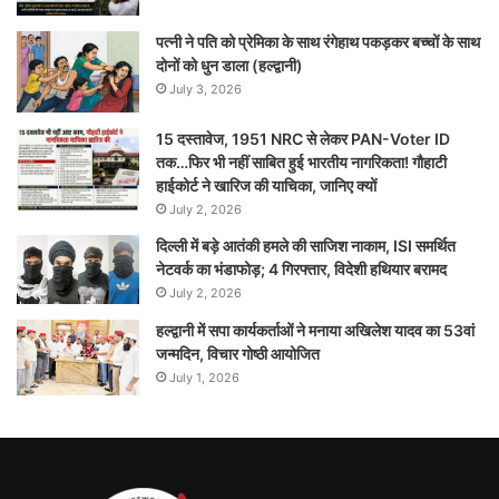
पत्नी ने पति को प्रेमिका के साथ रंगेहाथ पकड़कर बच्चों के साथ
दोनों को धुन डाला (हल्द्वानी)
July 3, 2026
15 दस्तावेज, 1951 NRC से लेकर PAN-Voter ID
तक…फिर भी नहीं साबित हुई भारतीय नागरिकता! गौहाटी
हाईकोर्ट ने खारिज की याचिका, जानिए क्यों
July 2, 2026
दिल्ली में बड़े आतंकी हमले की साजिश नाकाम, ISI समर्थित
नेटवर्क का भंडाफोड़; 4 गिरफ्तार, विदेशी हथियार बरामद
July 2, 2026
हल्द्वानी में सपा कार्यकर्ताओं ने मनाया अखिलेश यादव का 53वां
जन्मदिन, विचार गोष्ठी आयोजित
July 1, 2026