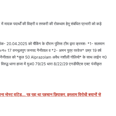
ें मादक पदार्थों की विक्री व तस्करी की रोकथाम हेतु संबंधित प्रभारी को कड़े
ं दिनांक- 20.04.2025 को चैंकिंग के दौरान पुलिस टीम द्वारा क्रमशः *1- सलमान
े ला०न० 17 वनभूलपुग जनपद नैनीताल व *2- अमन पुत्र परवेज* उम्र 19 वर्ष
पद नैनीताल को *कुल 50 Alprazolam अवैध नशीली गोलियो* के साथ लाईन न0
े विरुद्ध धाना हाजा में मुअ0 79/25 धारा 8/22/29 एनडीपीएस एक्ट पंजीकृत
 मोस्ट वांटेड... रह रहा था पहचान छिपाकर, इस्लाम विरोधी बयानों से