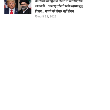
अमरीका की खुफिया रिपोर्ट से अंतर्राष्ट्रीय
खलबली….घबराए ट्रंप ने आगे बढ़ाया युद्ध
विराम… मानने को तैयार नहीं ईरान
April 22, 2026