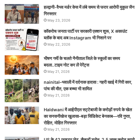
हल्द्वानी-वैभव मर्डर केस में लंबे समय से फरार आरोपी मुकुल जैन
गिरफ्तार
May 23, 2026
कॉकरोच जनता पार्टी पर सरकारी एक्शन शुरू, X अकाउंट
ब्लॉक के बाद अब Instagram भी निशाने पर
May 22, 2026
भीषण गर्मी के चलते नैनीताल जिले के स्कूलों का समय
बदला..टाइम नोट कर लें पेरेंट्स
May 21, 2026
nainital–भवाली में दर्दनाक हादसा : गहरी खाई में गिरी कार,
पांच की मौत, एक बच्चा भी शामिल
May 21, 2026
Haldwani में आईपीएल सट्टेबाजी के करोड़ों रुपये के खेल
का सनसनीखेज खुलासा–बड़ा सिंडिकेट बेनकाब—रवि गुप्ता,
रोहित, मोहित गिरफ्तार
May 21, 2026
US के 42 फाइटर जेट, सैकड़ों ड्रोन, 2.5 लाख करोड़ रुपये