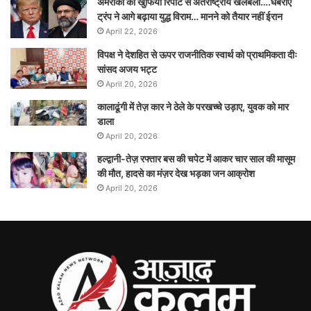
अमरीका की खुफिया रिपोर्ट से अंतर्राष्ट्रीय खलबली….घबराए
ट्रंप ने आगे बढ़ाया युद्ध विराम… मानने को तैयार नहीं ईरान
April 22, 2026
विपक्ष ने देशहित से ऊपर राजनीतिक स्वार्थ को प्राथमिकता दीः
सांसद अजय भट्ट
April 20, 2026
कालाढूंगी में तेज़ कार ने ठेले के परखच्चे उड़ाए, युवक को मार
डाला
April 20, 2026
हल्द्वानी-तेज़ रफ्तार बस की चपेट में आकर चार साल की मासूम
की मौत, हादसे का मंज़र देख भड़का जन आक्रोश
April 20, 2026