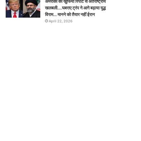
अमरीका की खुफिया रिपोर्ट से अंतर्राष्ट्रीय
खलबली….घबराए ट्रंप ने आगे बढ़ाया युद्ध
विराम… मानने को तैयार नहीं ईरान
April 22, 2026