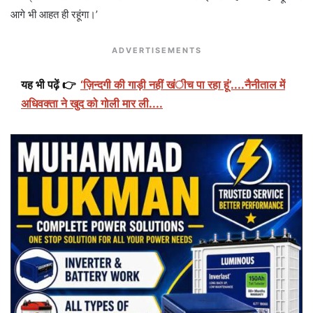
आगे भी आहत ही रहूंगा।’
ADVERTISEMENTS
यह भी पढ़ें 👉
‘ज़िन्दगी की गाड़ी नहीं खंीच पा रहा हूं’....नैनीताल में
अधिवक्ता ने खुद को गोली मार ली....