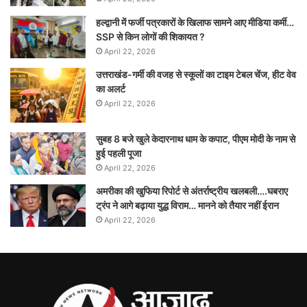
हल्द्वानी में फर्जी पत्रकारों के खिलाफ सामने आए मीडिया कर्मी…
SSP से किन लोगों की शिकायत ?
April 22, 2026
उत्तराखंड-गर्मी की वजह से स्कूलों का टाइम टेबल चेंज, हीट वेव
का अलर्ट
April 22, 2026
सुबह 8 बजे खुले केदारनाथ धाम के कपाट, पीएम मोदी के नाम से
हुई पहली पूजा
April 22, 2026
अमरीका की खुफिया रिपोर्ट से अंतर्राष्ट्रीय खलबली….घबराए
ट्रंप ने आगे बढ़ाया युद्ध विराम… मानने को तैयार नहीं ईरान
April 22, 2026